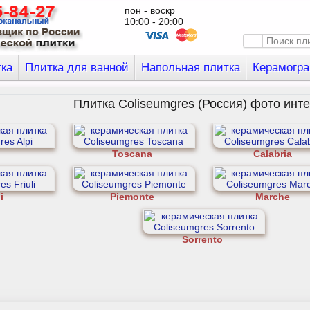
пон - воскр
10:00 - 20:00
тка
Плитка для ванной
Напольная плитка
Керамогра
Плитка Coliseumgres (Россия) фото инт
i
Toscana
Calabria
i
Piemonte
Marche
Sorrento