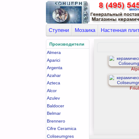
Ступени
Мозаика
Настенная пли
Производители
Almera
Aparici
Argenta
Alp
Azahar
Azteca
Friul
Alcor
Azulev
Baldocer
Belmar
Brennero
Cifre Ceramica
Coliseumgres