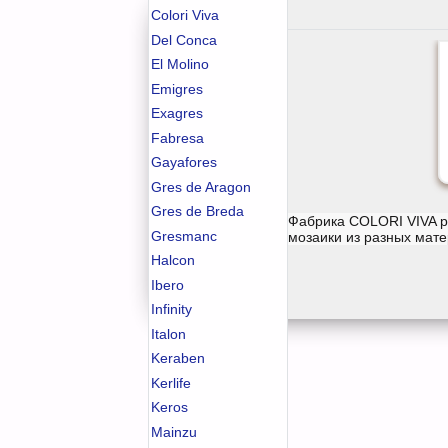
Colori Viva
Del Conca
El Molino
Emigres
Exagres
Fabresa
Gayafores
Gres de Aragon
Gres de Breda
Фабрика COLORI VIVA р
Gresmanc
мозаики из разных мате
Halcon
Ibero
Infinity
Italon
Keraben
Kerlife
Keros
Mainzu