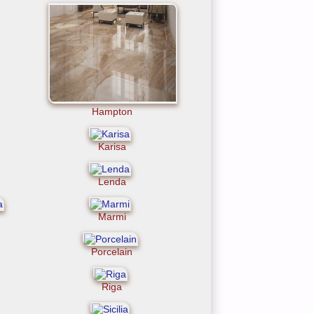
Hampton
Karisa
Lenda
Marmi
Porcelain
Riga