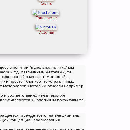
Sicilia
Touchstone
Victorian
десь в понятии "напольная плитка" мы
ска и т.д. различными методами, т.е.
рокрашенный в массе, гомогенный –
 или просто “Клинкер” тоже различных
ых материалов к которым отнесли например
о и соответственно из-за таких же
 предъявляются к напольным покрытиям т.е.
бращается, прежде всего, на внешний вид
общей концепции использования
номерностей, выведенных из опыта людей и