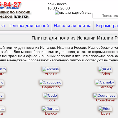
пон - воскр
10:00 - 20:00
тка
Плитка для ванной
Напольная плитка
Керамогра
Плитка для пола из Испании Италии Р
ой плитки для пола из Испании, Италии и России. Разнообразие
на
выбор. Все многообразие плитки для пола, а так же керамического
 в центральном офисе и в наших салонах и что немаловажно весь а
Наши менеджеры посоветуют напольную плитку и согласуют выгодну
tro
Arcoiris
Arles
io
Capuccino
Carnaby
er
Code
Courchevel
ca
Daroca
Eden