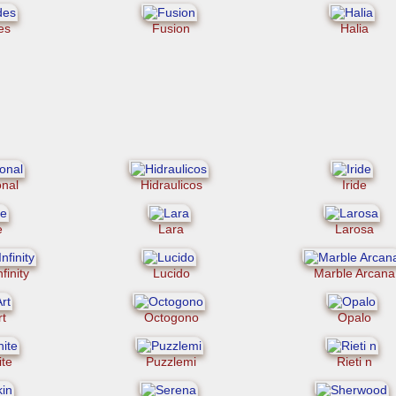
es
Fusion
Halia
nal
Hidraulicos
Iride
e
Lara
Larosa
finity
Lucido
Marble Arcana
t
Octogono
Opalo
ite
Puzzlemi
Rieti n