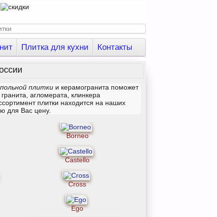
нит
Плитка для кухни
Контакты
оссии
польной плитки
и керамогранита поможет
 гранита, агломерата, клинкера
ссортимент плитки находится на наших
ю для Вас цену.
Borneo
Castello
Cross
Ego