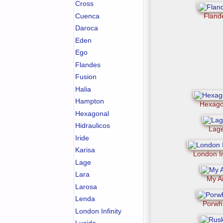
Cross
Cuenca
Fland
Daroca
Eden
Ego
Flandes
Fusion
Halia
Hampton
Hexago
Hexagonal
Hidraulicos
Lag
Iride
Karisa
London In
Lage
Lara
My Ar
Larosa
Lenda
Porwh
London Infinity