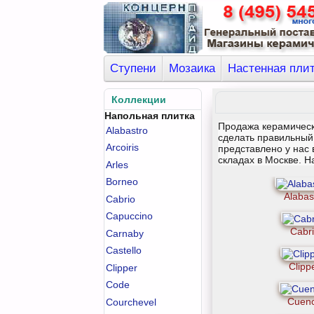
Ступени
Мозаика
Настенная пли
Коллекции
Напольная плитка
Продажа керамическ
Alabastro
сделать правильный 
Arcoiris
представлено у нас
складах в Москве. 
Arles
Borneo
Alabas
Cabrio
Capuccino
Cabr
Carnaby
Castello
Clipp
Clipper
Code
Cuen
Courchevel