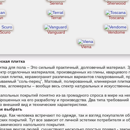
in
Serena
Sherwood
an
Terrat
Toscana
 Scuro
Vanguard
Vendome
Viena
ская плитка
итка для пола – Это сильный практичный, долговечный материал. З
ктр отделочных материалов, произведенных из глины, кварцевого пе
ская плитка, керамогранит различных вариантов глазурованный, п
ываемый “соль-перец”, Матовый, полированный, клинкерная плитка
тва, агломераты – вообще весь спектр натуральных и искусственн
апольных покрытий понятно из-за громадного спроса в мире на нег
брошенных на его разработку и производства. Два типа требований
о внешний вид и технические характеристики.
ак выбрать
ида. Как человека встречают по одежде, так и взгляд покупателя о
ких покрытий. Тут все зависит от личной эстетики потребителя и 
амического напольного покрытия.
разие вкусов людей, существуют несколько простых правил - зако