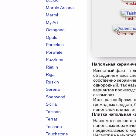
Lucido
Rusk
Marble Arcana
Marmi
Taish
My Art
Octogono
Valentino
Opalo
Porcelain
Porwhite
Puzzlemi
Напольная керамиче
Rieti n
Известный факт – пл
Riga
объединяем весь спе
собственно керамиче
Ruskin
однородный, так наз
Serena
вариантов производс
агломерат.
Sherwood
Итак, разнообразие н
Sicilia
громадных средств, 
напольной плитке, эт
Taishan
Плитка напольная к
Terrat
Начнем с внешнего в
напольных керамичес
Toscana
предполагаемого кер
Touchstone
Несмотря на многооб