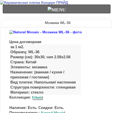
Мозаика WL-36
Цена договорная
за 1 м2.
Образец: WL-36
Размер (см): 30x30, чип 2.58x2.58
Страна: Китай
Элементы: мозаика
Назначение: (ванная / куxня /
приxожая / гостиная)
Вид плитки: Напольная/ настенная
Структура поверхности: глянцевая
Материал:
стекло
Коллекция:
Ethnic
Наличие: Есть. Скидки: Есть.
Производитель;
Natural Mosaic