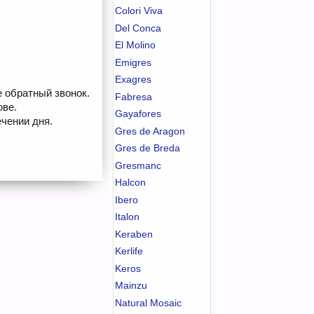
Colori Viva
Del Conca
El Molino
Emigres
Exagres
е обратный звонок.
Fabresa
ове.
Gayafores
чении дня.
Gres de Aragon
Gres de Breda
Gresmanc
Halcon
Ibero
Italon
Keraben
Kerlife
Keros
Mainzu
Natural Mosaic