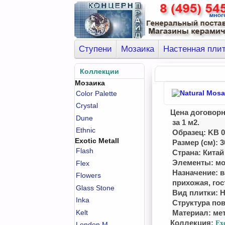
Ступени
Мозаика
Настенная пли
Коллекции
Мозаика
Color Palette
Crystal
Цена договор
Dune
за 1 м2.
Ethnic
Образец: KB 0
Exotic Metall
Размер (см): 3
Flash
Страна: Китай
Элементы: мо
Flex
Назначение: в
Flowers
приxожая, гос
Glass Stone
Вид плитки: 
Inka
Структура по
Kelt
Материал: ме
Коллекция:
Exo
London M