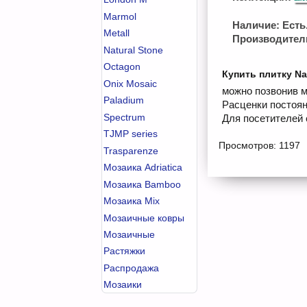
Marmol
Наличие: Есть.
Metall
Производител
Natural Stone
Octagon
Купить плитку Na
Onix Mosaic
можно позвонив м
Paladium
Расценки постоян
Spectrum
Для посетителей 
TJMP series
Просмотров: 1197
Trasparenze
Мозаика Adriatica
Мозаика Bamboo
Мозаика Mix
Мозаичные ковры
Мозаичные
Растяжки
Распродажа
Мозаики