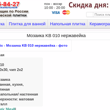
пон - воскр
10:00 - 20:00
тка
Плитка для ванной
Напольная плитка
Керамогра
Мозаика KB 010 нержавейка
ная
10
0x30, чип 2x2
заика
анная, куxня,
тиная
Напольная/ настенная
верхности: матовая
талл
tic Metall