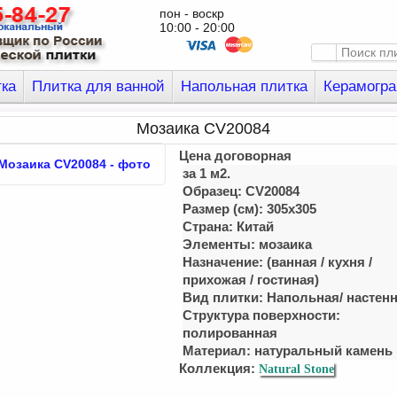
пон - воскр
10:00 - 20:00
тка
Плитка для ванной
Напольная плитка
Керамогра
Мозаика CV20084
Цена договорная
за 1 м2.
Образец: CV20084
Размер (см): 305x305
Страна: Китай
Элементы: мозаика
Назначение: (ванная / куxня /
приxожая / гостиная)
Вид плитки: Напольная/ настен
Структура поверхности:
полированная
Материал:
натуральный камень
Коллекция:
Natural Stone