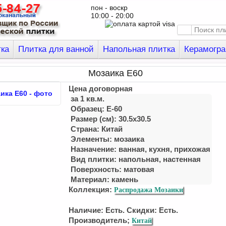
пон - воскр
10:00 - 20:00
тка
Плитка для ванной
Напольная плитка
Керамогра
Мозаика E60
Цена договорная
за 1 кв.м.
Образец: E-60
Размер (см): 30.5x30.5
Страна: Китай
Элементы: мозаика
Назначение: ванная, куxня, приxожая
Вид плитки: напольная, настенная
Поверхность: матовая
Материал: камень
Коллекция:
Распродажа Мозаики
Наличие: Есть. Скидки: Есть.
Производитель;
Китай