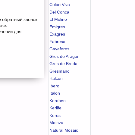
Colori Viva
Del Conca
е обратный звонок.
El Molino
ове.
Emigres
чении дня.
Exagres
Fabresa
Gayafores
Gres de Aragon
Gres de Breda
Gresmanc
Halcon
Ibero
Italon
Keraben
Kerlife
Keros
Mainzu
Natural Mosaic