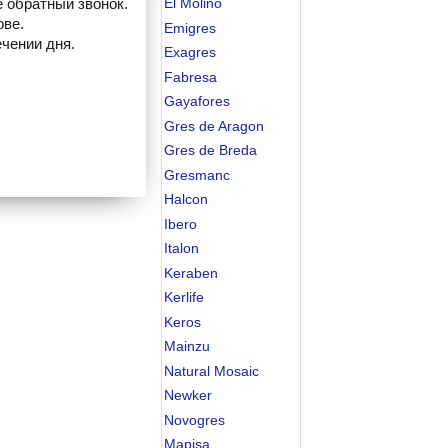
е обратный звонок.
El Molino
ове.
Emigres
чении дня.
Exagres
Fabresa
Gayafores
Gres de Aragon
Gres de Breda
Gresmanc
Halcon
Ibero
Italon
Keraben
Kerlife
Keros
Mainzu
Natural Mosaic
Newker
Novogres
Mapisa