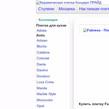
Ступени
Мозаика
Настенная пли
Коллекции
Плитка для кухни
Adobe
Antic
Artisan
Blocks
Calabria
Colonial
Dante
Davinci
Dondoni
Loza Creta
Manila
Marble Style
Monocolor
Купить плитку Fab
Opal