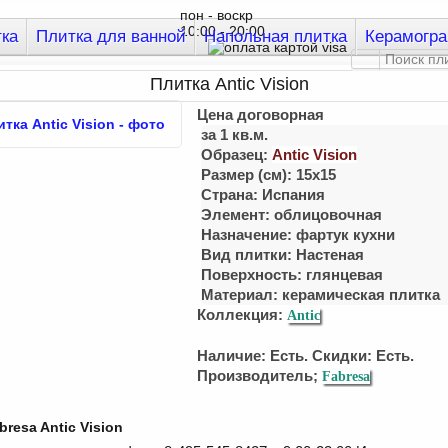
пон - воскр
10:00 - 20:00
тка
Плитка для ванной
Напольная плитка
Керамогра
Плитка Antic Vision
Цена договорная
за 1 кв.м.
Образец:
Antic Vision
Размер (см): 15x15
Страна: Испания
Элемент: облицовочная
Назначение: фартук кухни
Вид плитки: Настеная
Поверхность: глянцевая
Материал:
керамическая плитка
Коллекция:
Antic
Наличие: Есть. Скидки: Есть.
Производитель;
Fabresa
resa Antic Vision