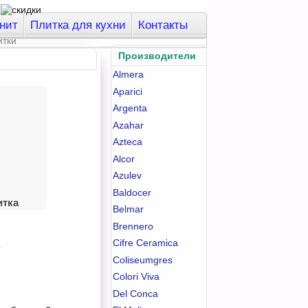
нит
Плитка для кухни
Контакты
Производители
Almera
Aparici
Argenta
Azahar
Azteca
Alcor
Azulev
Baldocer
итка
Belmar
Brennero
Cifre Ceramica
.
Coliseumgres
Colori Viva
Del Conca