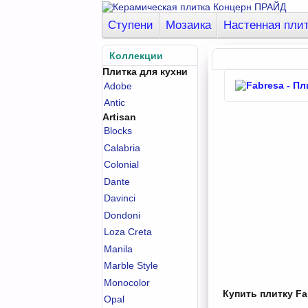
Ступени
Мозаика
Настенная пли
Коллекции
Плитка для кухни
Adobe
Antic
Artisan
Blocks
Calabria
Colonial
Dante
Davinci
Dondoni
Loza Creta
Manila
Marble Style
Monocolor
Купить плитку Fab
Opal