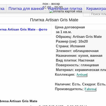
пон - воскр
10:00 - 20:00
тка
Плитка для ванной
Напольная плитка
Керамогра
Плитка Artisan Gris Mate
Цена договорная
за 1 кв.м.
Образец: Artisan Gris Mate
Размер (см): 10x20
Страна: Испания
Элемент: облицовочная
Назначение: кухня, ванная
Вид плитки: Настеная
Поверхность: глянцевая
Материал:
керамическая пл
Коллекция:
Artisan
Наличие: Есть. Скидки: Есть
Производитель;
Fabresa
resa Artisan Gris Mate