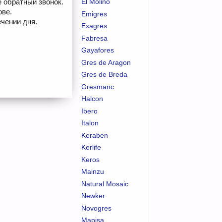
е обратный звонок.
El Molino
ове.
Emigres
чении дня.
Exagres
Fabresa
Gayafores
Gres de Aragon
Gres de Breda
Gresmanc
Halcon
Ibero
Italon
Keraben
Kerlife
Keros
Mainzu
Natural Mosaic
Newker
Novogres
Mapisa