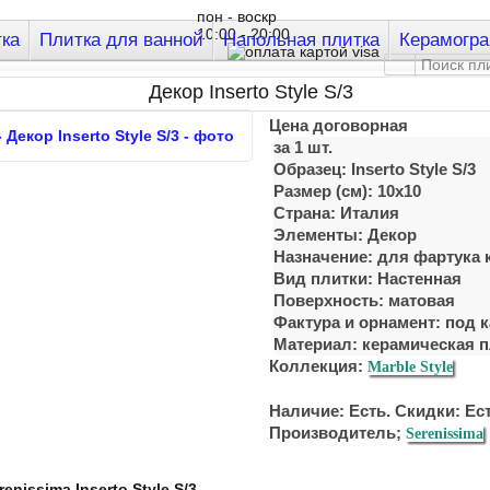
пон - воскр
10:00 - 20:00
тка
Плитка для ванной
Напольная плитка
Керамогра
Декор Inserto Style S/3
Цена договорная
за 1 шт.
Образец: Inserto Style S/3
Размер (см): 10x10
Страна: Италия
Элементы: Декор
Назначение: для фартука 
Вид плитки: Настенная
Поверхность: матовая
Фактура и орнамент: под 
Материал:
керамическая п
Коллекция:
Marble Style
Наличие: Есть. Скидки: Ест
Производитель;
Serenissima
enissima Inserto Style S/3