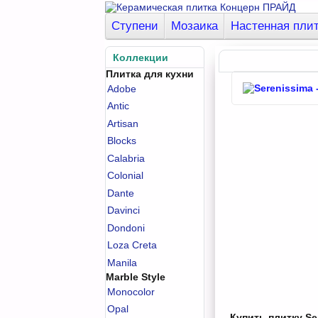
Ступени
Мозаика
Настенная пли
Коллекции
Плитка для кухни
Adobe
Antic
Artisan
Blocks
Calabria
Colonial
Dante
Davinci
Dondoni
Loza Creta
Manila
Marble Style
Monocolor
Opal
Купить плитку Ser