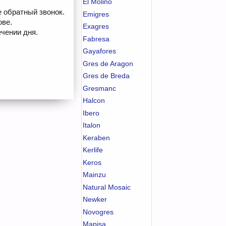
El Molino
е обратный звонок.
Emigres
ове.
Exagres
чении дня.
Fabresa
Gayafores
Gres de Aragon
Gres de Breda
Gresmanc
Halcon
Ibero
Italon
Keraben
Kerlife
Keros
Mainzu
Natural Mosaic
Newker
Novogres
Mapisa