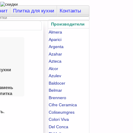
нит
Плитка для кухни
Контакты
Производители
Almera
Aparici
Argenta
Azahar
Azteca
Alcor
кухни
Azulev
Baldocer
камень
Belmar
литка
Brennero
Cifre Ceramica
ь.
Coliseumgres
Colori Viva
Del Conca