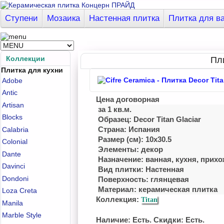
Ступени
Мозаика
Настенная плитка
Плитка для в
Коллекции
Пли
Плитка для кухни
Adobe
Antic
Цена договорная
Artisan
за 1 кв.м.
Blocks
Образец: Decor Titan Glaciar
Страна: Испания
Calabria
Размер (см): 10x30.5
Colonial
Элементы: декор
Dante
Назначение: ванная, куxня, приx
Davinci
Вид плитки: Настенная
Dondoni
Поверхность: глянцевая
Материал:
керамическая плитка
Loza Creta
Коллекция:
Titan
Manila
Marble Style
Наличие: Есть. Скидки: Есть.