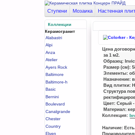
Ступени
Мозаика
Настенная пли
Коллекции
Керамогранит
Alabastri
Alpi
Цена договор
Anza
за 1 м2.
Atelier
Образец: Invic
Размер (см): 5
Ayers Rock
Элементы: о
Baltimore
Назначение: в
Baltimore-h
Вид плитки: 
Basic
Структура пов
Bernini
ректифициро
Цвет: Серый 
Boulevard
Материал:
ке
Canalgrande
Коллекция:
Inv
Chester
Country
Наличие: Есть.
Elven
Производител