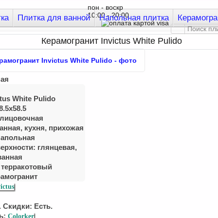
пон - воскр
10:00 - 20:00
тка
Плитка для ванной
Напольная плитка
Керамогра
Керамогранит Invictus White Pulido
ная
tus White Pulido
8.5x58.5
блицовочная
анная, куxня, приxожая
Напольная
ерхности: глянцевая,
ванная
- терракотовый
рамогранит
ictus
 Скидки: Есть.
ь;
Colorker