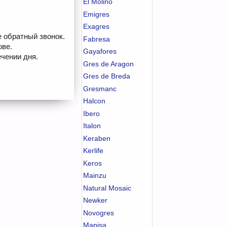
El Molino
Emigres
Exagres
е обратный звонок.
Fabresa
ове.
Gayafores
чении дня.
Gres de Aragon
Gres de Breda
Gresmanc
Halcon
Ibero
Italon
Keraben
Kerlife
Keros
Mainzu
Natural Mosaic
Newker
Novogres
Mapisa