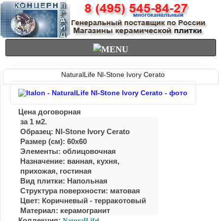
NaturalLife Nl-Stone Ivory Cerato
Цена договорная
за 1 м2.
Образец: Nl-Stone Ivory Cerato
Размер (см): 60x60
Элементы: облицовочная
Назначение: ванная, куxня,
приxожая, гостиная
Вид плитки: Напольная
Структура поверхности: матовая
Цвет: Коричневый - терракотовый
Материал:
керамогранит
Коллекция:
NaturalLife