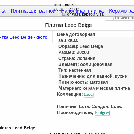
пон - воскр
10:00 - 20:00
тка
Плитка для ванной
Напольная плитка
Керамогра
Плитка Leed Beige
Цена договорная
за 1 кв.м.
Образец: Leed Beige
Размер: 20x60
Страна: Испания
Элемент: облицовочная
Тип: настенная
Назначение: для ванной, кухни
Поверхность: матовая
Материал:
керамическая плитка
Коллекция:
Leed
Наличие: Есть. Скидки: Есть.
Производитель;
Emigres
igres Leed Beige