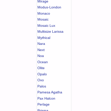
Mirage
Modus-London
Monaco
Mosaic
Mosaic Lux
Multisize Larissa
Mythical
Nara
Next
Noa
Ocean
Olite
Opalo
Oxo
Palos
Pamesa Agatha
Pax Halcon
Perlage
Prisma