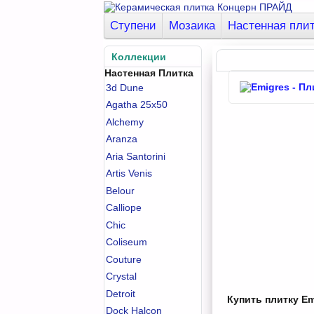
Ступени
Мозаика
Настенная пли
Коллекции
Настенная Плитка
3d Dune
Agatha 25x50
Alchemy
Aranza
Aria Santorini
Artis Venis
Belour
Calliope
Chic
Coliseum
Couture
Crystal
Detroit
Купить плитку Em
Dock Halcon