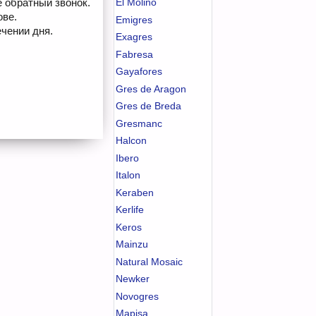
е обратный звонок.
El Molino
ове.
Emigres
чении дня.
Exagres
Fabresa
Gayafores
Gres de Aragon
Gres de Breda
Gresmanc
Halcon
Ibero
Italon
Keraben
Kerlife
Keros
Mainzu
Natural Mosaic
Newker
Novogres
Mapisa