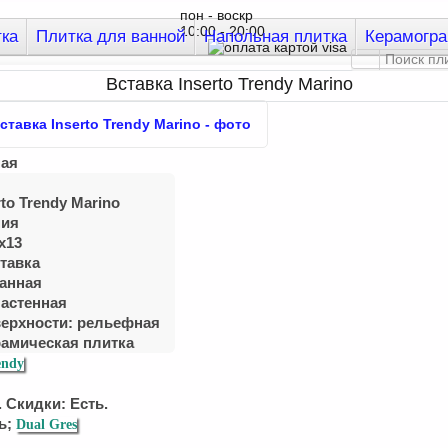
пон - воскр
10:00 - 20:00
тка
Плитка для ванной
Напольная плитка
Керамогра
Вставка Inserto Trendy Marino
ная
to Trendy Marino
ния
x13
тавка
ванная
Настенная
верхности: рельефная
рамическая плитка
endy
 Скидки: Есть.
ь;
Dual Gres