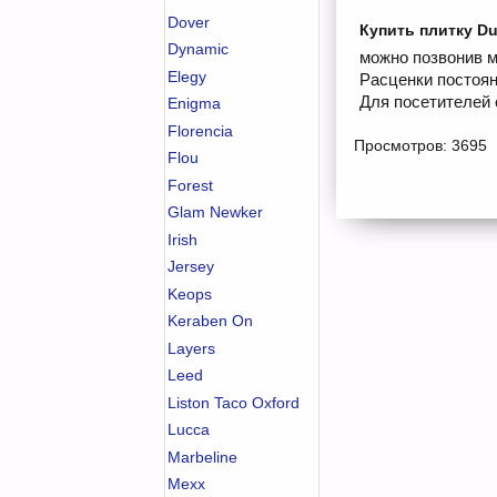
Dover
Купить плитку Dua
Dynamic
можно позвонив м
Elegy
Расценки постоян
Для посетителей 
Enigma
Florencia
Просмотров: 3695
Flou
Forest
Glam Newker
Irish
Jersey
Keops
Keraben On
Layers
Leed
Liston Taco Oxford
Lucca
Marbeline
Mexx