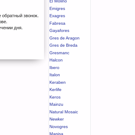
El Molino
Emigres
е обратный звонок.
Exagres
ове.
Fabresa
чении дня.
Gayafores
Gres de Aragon
Gres de Breda
Gresmanc
Halcon
Ibero
Italon
Keraben
Kerlife
Keros
Mainzu
Natural Mosaic
Newker
Novogres
Mapisa