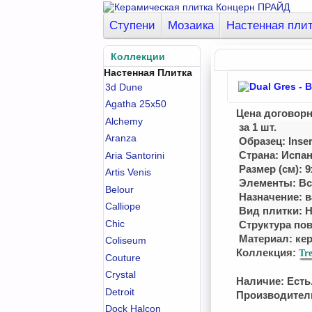
Ступени
Мозаика
Настенная пли
Коллекции
Настенная Плитка
3d Dune
Agatha 25x50
Цена договор
Alchemy
за 1 шт.
Aranza
Образец: Inser
Страна: Испа
Aria Santorini
Размер (см): 9
Artis Venis
Элементы: Вс
Belour
Назначение: 
Calliope
Вид плитки: 
Chic
Структура по
Материал:
ке
Coliseum
Коллекция:
Tr
Couture
Crystal
Наличие: Есть.
Detroit
Производител
Dock Halcon