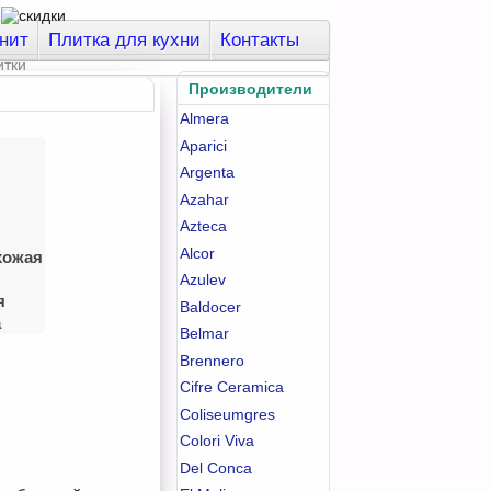
нит
Плитка для кухни
Контакты
Производители
Almera
Aparici
Argenta
Azahar
Azteca
Alcor
хожая
Azulev
я
Baldocer
а
Belmar
Brennero
Cifre Ceramica
Coliseumgres
Colori Viva
Del Conca