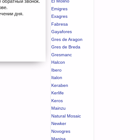
е обратный звонок.
El Molino
ове.
Emigres
чении дня.
Exagres
Fabresa
Gayafores
Gres de Aragon
Gres de Breda
Gresmanc
Halcon
Ibero
Italon
Keraben
Kerlife
Keros
Mainzu
Natural Mosaic
Newker
Novogres
Mapisa