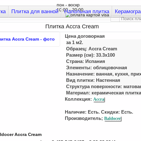
пон - воскр
10:00 - 20:00
тка
Плитка для ванной
Напольная плитка
Керамогра
Плитка Accra Cream
Цена договорная
за 1 м2.
Образец: Accra Cream
Размер (см): 33.3x100
Страна: Испания
Элементы: облицовочная
Назначение: ванная, кухня, при
Вид плитки: Настенная
Структура поверхности: матова
Материал:
керамическая плитк
Коллекция:
Accra
Наличие: Есть. Скидки: Есть.
Производитель;
Baldocer
ldocer Accra Cream