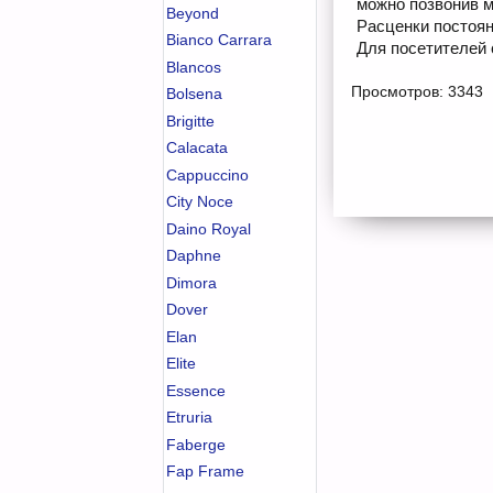
можно позвонив м
Beyond
Расценки постоян
Bianco Carrara
Для посетителей 
Blancos
Просмотров: 3343
Bolsena
Brigitte
Calacata
Cappuccino
City Noce
Daino Royal
Daphne
Dimora
Dover
Elan
Elite
Essence
Etruria
Faberge
Fap Frame