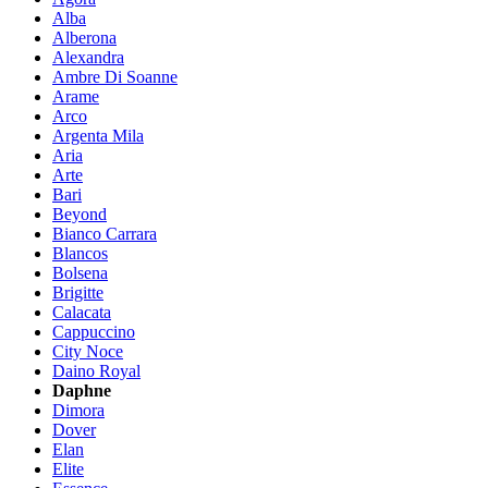
Alba
Alberona
Alexandra
Ambre Di Soanne
Arame
Arco
Argenta Mila
Aria
Arte
Bari
Beyond
Bianco Carrara
Blancos
Bolsena
Brigitte
Calacata
Cappuccino
City Noce
Daino Royal
Daphne
Dimora
Dover
Elan
Elite