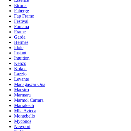
Essence
Etruria
Faberge
Fap Frame
Festival
Fontana
Frame
Garda
Hermes
Idole
Instant
Intuition
Kenzo
Kokoa
Lazzio
Levante
Madagascar Ona
Maestro
Marmara
Marmol Carrara
Marrakech
Mila Azteca
Montebello
Myconos
Newport