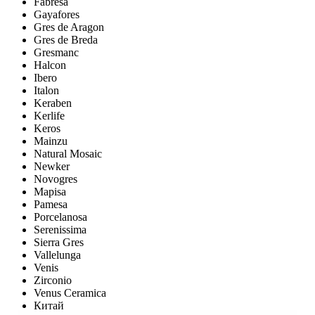
Fabresa
Gayafores
Gres de Aragon
Gres de Breda
Gresmanc
Halcon
Ibero
Italon
Keraben
Kerlife
Keros
Mainzu
Natural Mosaic
Newker
Novogres
Mapisa
Pamesa
Porcelanosa
Serenissima
Sierra Gres
Vallelunga
Venis
Zirconio
Venus Ceramica
Китай