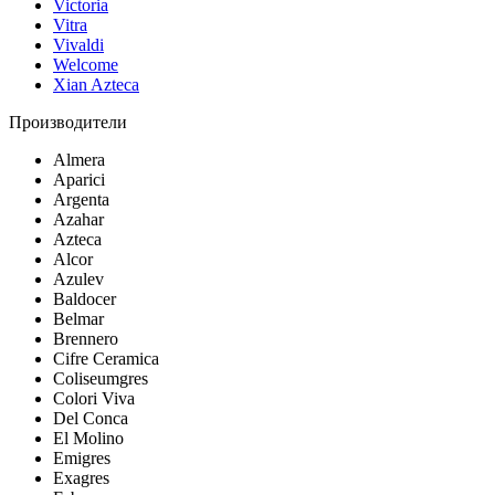
Victoria
Vitra
Vivaldi
Welcome
Xian Azteca
Производители
Almera
Aparici
Argenta
Azahar
Azteca
Alcor
Azulev
Baldocer
Belmar
Brennero
Cifre Ceramica
Coliseumgres
Colori Viva
Del Conca
El Molino
Emigres
Exagres