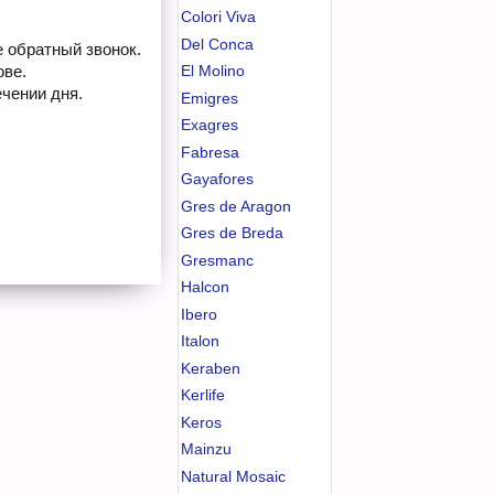
Colori Viva
Del Conca
е обратный звонок.
ове.
El Molino
чении дня.
Emigres
Exagres
Fabresa
Gayafores
Gres de Aragon
Gres de Breda
Gresmanc
Halcon
Ibero
Italon
Keraben
Kerlife
Keros
Mainzu
Natural Mosaic