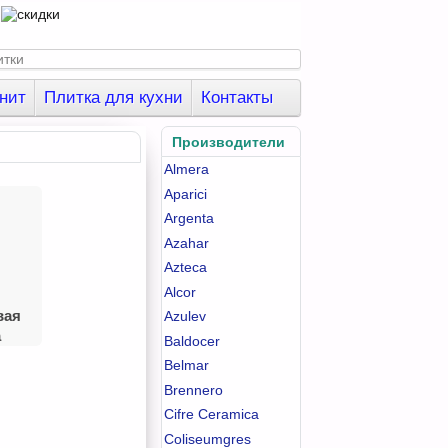
нит
Плитка для кухни
Контакты
Производители
Almera
Aparici
Argenta
Azahar
Azteca
Alcor
вая
Azulev
а
Baldocer
Belmar
Brennero
Cifre Ceramica
Coliseumgres