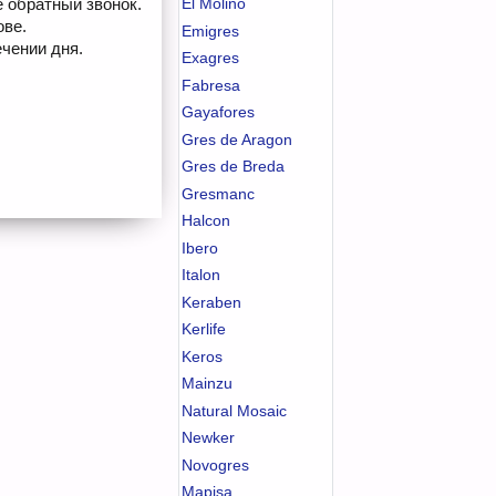
е обратный звонок.
El Molino
ове.
Emigres
чении дня.
Exagres
Fabresa
Gayafores
Gres de Aragon
Gres de Breda
Gresmanc
Halcon
Ibero
Italon
Keraben
Kerlife
Keros
Mainzu
Natural Mosaic
Newker
Novogres
Mapisa