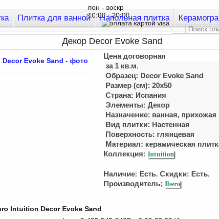
пон - воскр
10:00 - 20:00
тка
Плитка для ванной
Напольная плитка
Керамогра
Декор Decor Evoke Sand
Цена договорная
за 1 кв.м.
Образец: Decor Evoke Sand
Размер (см): 20x50
Страна: Испания
Элементы: Декор
Назначение: ванная, прихожая
Вид плитки: Настенная
Поверхность: глянцевая
Материал:
керамическая плитк
Коллекция:
Intuition
Наличие: Есть. Скидки: Есть.
Производитель;
Ibero
ro Intuition Decor Evoke Sand