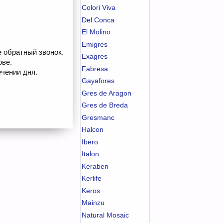
Colori Viva
Del Conca
El Molino
Emigres
е обратный звонок.
Exagres
ове.
Fabresa
чении дня.
Gayafores
Gres de Aragon
Gres de Breda
Gresmanc
Halcon
Ibero
Italon
Keraben
Kerlife
Keros
Mainzu
Natural Mosaic