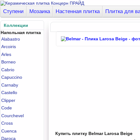
Ступени
Мозаика
Настенная плитка
Плитка для в
Коллекции
Напольная плитка
Alabastro
Arcoiris
Arles
Borneo
Cabrio
Capuccino
Carnaby
Castello
Clipper
Code
Courchevel
Cross
Cuenca
Купить плитку Belmar Larosa Beige
Daroca