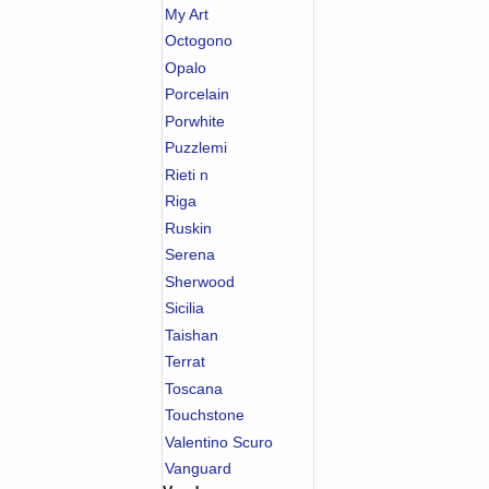
My Art
Octogono
Opalo
Porcelain
Porwhite
Puzzlemi
Rieti n
Riga
Ruskin
Serena
Sherwood
Sicilia
Taishan
Terrat
Toscana
Touchstone
Valentino Scuro
Vanguard