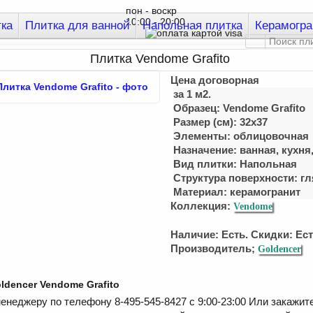
пон - воскр
10:00 - 20:00
тка
Плитка для ванной
Напольная плитка
Керамогра
Плитка Vendome Grafito
Цена договорная
за 1 м2.
Образец: Vendome Grafito
Размер (см): 32x37
Элементы: облицовочная
Назначение: ванная, куxня
Вид плитки: Напольная
Структура поверхности: г
Материал:
керамогранит
Коллекция:
Vendome
Наличие: Есть. Скидки: Ест
Производитель;
Goldencer
ldencer Vendome Grafito
енеджеру по телефону 8-495-545-8427 с 9:00-23:00 Или закажит