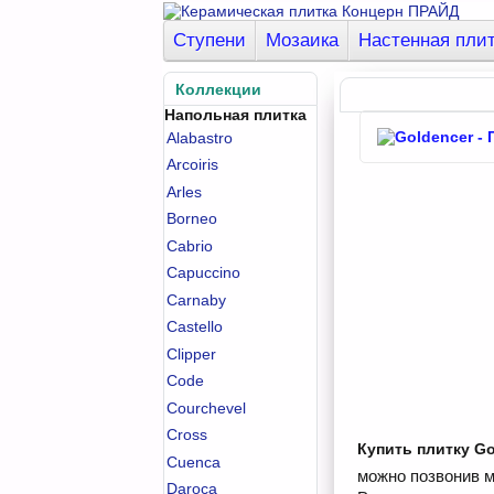
Ступени
Мозаика
Настенная пли
Коллекции
Напольная плитка
Alabastro
Arcoiris
Arles
Borneo
Cabrio
Capuccino
Carnaby
Castello
Clipper
Code
Courchevel
Cross
Купить плитку Go
Cuenca
можно позвонив м
Daroca