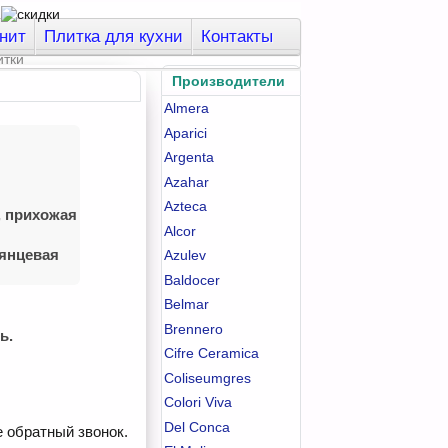
нит
Плитка для кухни
Контакты
Производители
Almera
Aparici
Argenta
Azahar
Azteca
, приxожая
Alcor
лянцевая
Azulev
Baldocer
Belmar
Brennero
ь.
Cifre Ceramica
Coliseumgres
Colori Viva
Del Conca
е обратный звонок.