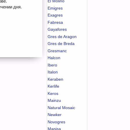
ове.
El Molino
чении дня.
Emigres
Exagres
Fabresa
Gayafores
Gres de Aragon
Gres de Breda
Gresmanc
Halcon
Ibero
Italon
Keraben
Kerlife
Keros
Mainzu
Natural Mosaic
Newker
Novogres
Mapisa