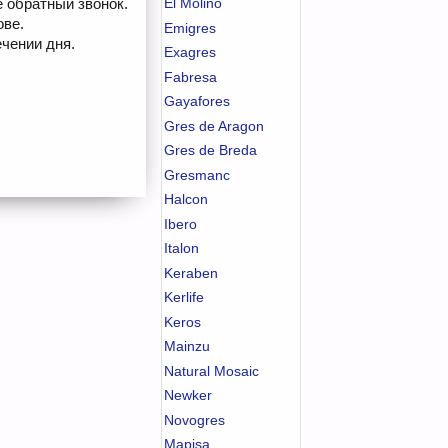
е обратный звонок.
El Molino
ове.
Emigres
чении дня.
Exagres
Fabresa
Gayafores
Gres de Aragon
Gres de Breda
Gresmanc
Halcon
Ibero
Italon
Keraben
Kerlife
Keros
Mainzu
Natural Mosaic
Newker
Novogres
Mapisa