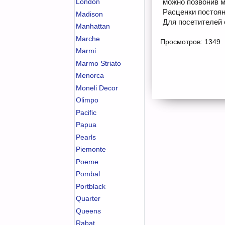
London
можно позвонив м
Расценки постоян
Madison
Для посетителей 
Manhattan
Marche
Просмотров: 1349
Marmi
Marmo Striato
Menorca
Moneli Decor
Olimpo
Pacific
Papua
Pearls
Piemonte
Poeme
Pombal
Portblack
Quarter
Queens
Rabat