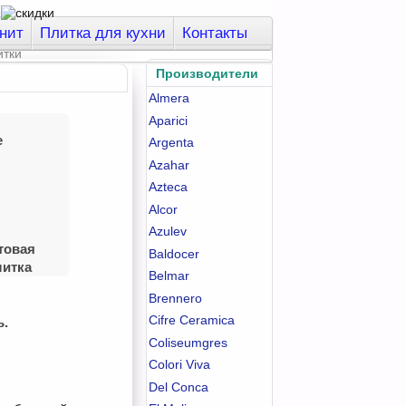
нит
Плитка для кухни
Контакты
Производители
Almera
Aparici
e
Argenta
Azahar
Azteca
Alcor
Azulev
товая
Baldocer
литка
Belmar
Brennero
Cifre Ceramica
ь.
Coliseumgres
Colori Viva
Del Conca