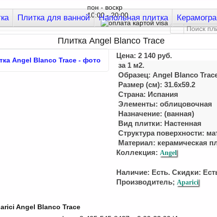
пон - воскр
10:00 - 20:00
тка
Плитка для ванной
Напольная плитка
Керамогра
Плитка Angel Blanco Trace
Цена:
2 140
руб.
за 1 м2.
Образец: Angel Blanco Trac
Размер (см): 31.6x59.2
Страна: Испания
Элементы: облицовочная
Назначение: (ванная)
Вид плитки: Настенная
Структура поверхности: ма
Материал:
керамическая п
Коллекция:
Angel
Наличие: Есть. Скидки: Ест
Производитель;
Aparici
rici Angel Blanco Trace