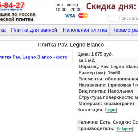
пон - воскр
10:00 - 20:00
тка
Плитка для ванной
Напольная плитка
Керамогра
Плитка Pav. Legno Blanco
Цена:
1 875
руб.
за 1 м2.
Образец: Pav. Legno Blan
Размер (см): 15x60
Элементы: облицовочна
Назначение: (приxожая / г
Вид плитки: Напольная
Структура поверхности: 
Материал:
керамогранит
Коллекция:
Legno
Наличие: Есть. Скидки: Ес
Производитель;
Todagres