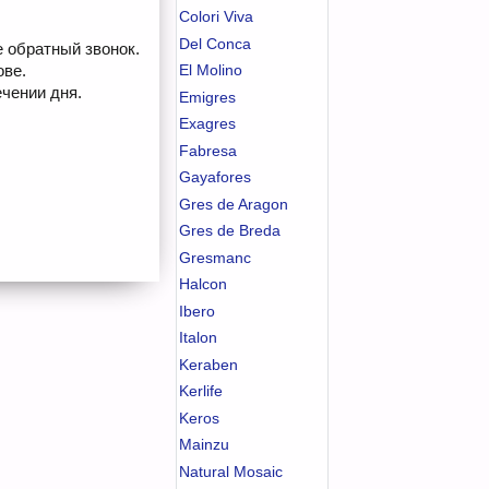
Colori Viva
Del Conca
е обратный звонок.
ове.
El Molino
чении дня.
Emigres
Exagres
Fabresa
Gayafores
Gres de Aragon
Gres de Breda
Gresmanc
Halcon
Ibero
Italon
Keraben
Kerlife
Keros
Mainzu
Natural Mosaic