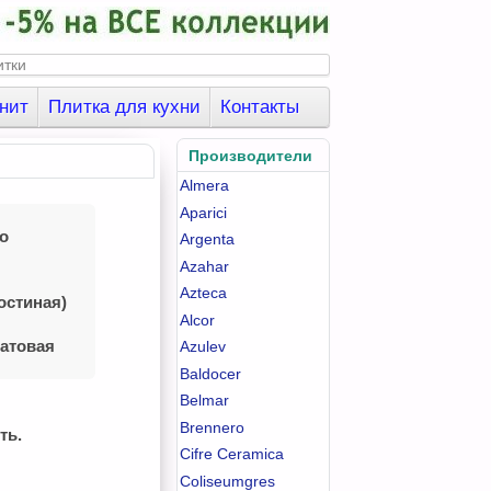
нит
Плитка для кухни
Контакты
Производители
Almera
Aparici
co
Argenta
Azahar
я
Azteca
остиная)
Alcor
матовая
Azulev
Baldocer
Belmar
Brennero
ть.
Cifre Ceramica
Coliseumgres