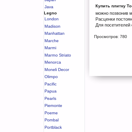
Купить плитку To
Java
Legno
можно позвонив м
London
Расценки постоян
Для посетителей 
Madison
Manhattan
Просмотров: 780
Marche
Marmi
Marmo Striato
Menorca
Moneli Decor
Olimpo
Pacific
Papua
Pearls
Piemonte
Poeme
Pombal
Portblack