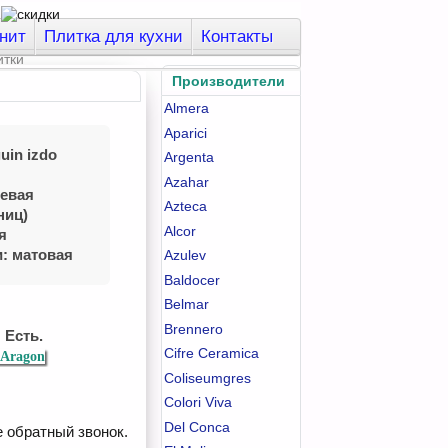
нит
Плитка для кухни
Контакты
Производители
Almera
Aparici
uin izdo
Argenta
Azahar
левая
Azteca
ниц)
Alcor
я
и: матовая
Azulev
Baldocer
Belmar
Brennero
 Есть.
Cifre Ceramica
 Aragon
Coliseumgres
Colori Viva
Del Conca
е обратный звонок.