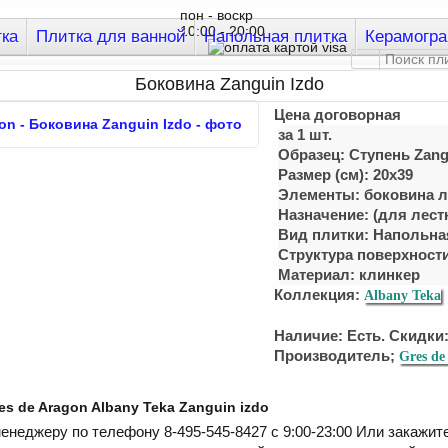
пон - воскр
10:00 - 20:00
тка
Плитка для ванной
Напольная плитка
Керамогра
Боковина Zanguin Izdo
Цена договорная
за 1 шт.
Образец: Ступень Zang
Размер (см): 20x39
Элементы: боковина 
Назначение: (для лест
Вид плитки: Напольна
Структура поверхност
Материал:
клинкер
Коллекция:
Albany Teka
Наличие: Есть. Скидки:
Производитель;
Gres de
es de Aragon Albany Teka Zanguin izdo
енеджеру по телефону 8-495-545-8427 с 9:00-23:00 Или закажит