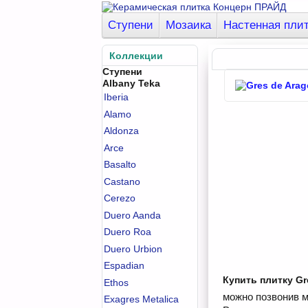
Ступени
Мозаика
Настенная пли
Коллекции
Ступени
Albany Teka
Iberia
Alamo
Aldonza
Arce
Basalto
Castano
Cerezo
Duero Aanda
Duero Roa
Duero Urbion
Espadian
Купить плитку Gr
Ethos
можно позвонив м
Exagres Metalica