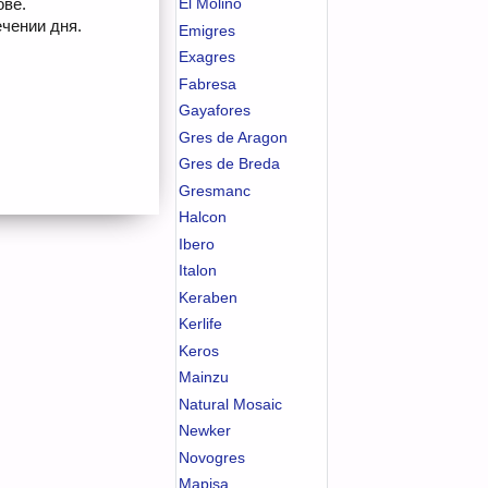
ове.
El Molino
чении дня.
Emigres
Exagres
Fabresa
Gayafores
Gres de Aragon
Gres de Breda
Gresmanc
Halcon
Ibero
Italon
Keraben
Kerlife
Keros
Mainzu
Natural Mosaic
Newker
Novogres
Mapisa