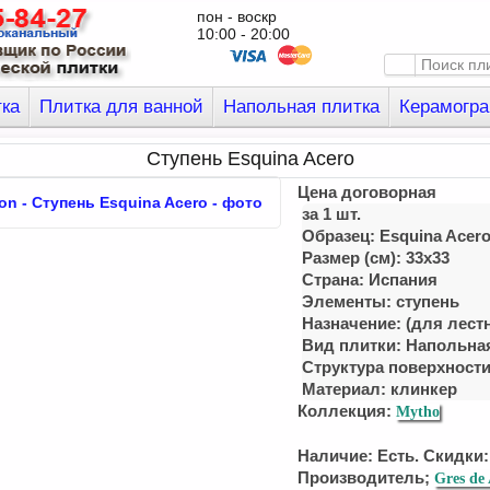
пон - воскр
10:00 - 20:00
тка
Плитка для ванной
Напольная плитка
Керамогра
Ступень Esquina Acero
Цена договорная
за 1 шт.
Образец: Esquina Acer
Размер (см): 33x33
Страна: Испания
Элементы: ступень
Назначение: (для лест
Вид плитки: Напольна
Структура поверхности
Материал:
клинкер
Коллекция:
Mytho
Наличие: Есть. Скидки:
Производитель;
Gres de