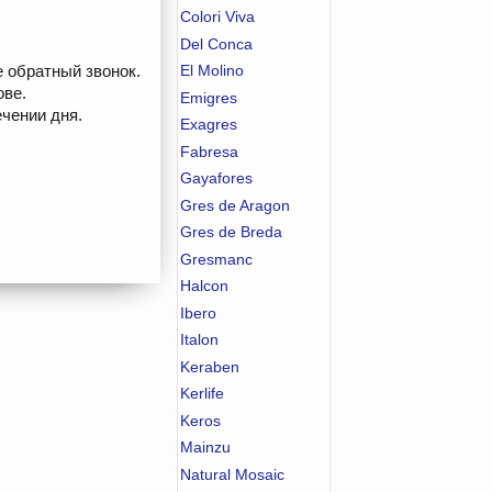
Colori Viva
Del Conca
е обратный звонок.
El Molino
ове.
Emigres
чении дня.
Exagres
Fabresa
Gayafores
Gres de Aragon
Gres de Breda
Gresmanc
Halcon
Ibero
Italon
Keraben
Kerlife
Keros
Mainzu
Natural Mosaic