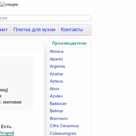
нит
Плитка для кухни
Контакты
Производители
Almera
Aparici
o
Argenta
Azahar
Azteca
Alcor
ниц)
я
Azulev
: матовая
Baldocer
Belmar
Brennero
Cifre Ceramica
 Есть.
 Aragon
Coliseumgres