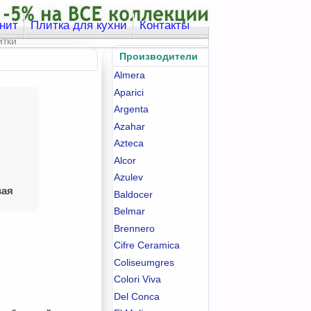
нит
Плитка для кухни
Контакты
Производители
Almera
Aparici
Argenta
Azahar
Azteca
Alcor
Azulev
вая
Baldocer
Belmar
Brennero
Cifre Ceramica
Coliseumgres
Colori Viva
Del Conca