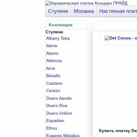
Ступени
Мозаика
Настенная пли
Коллекции
Ступени
Albany Teka
Iberia
Alamo
Aldonza
Arce
Basalto
Castano
Cerezo
Duero Aanda
Duero Roa
Duero Urbion
Espadian
Ethos
Купить плитку De
Exagres Metalica