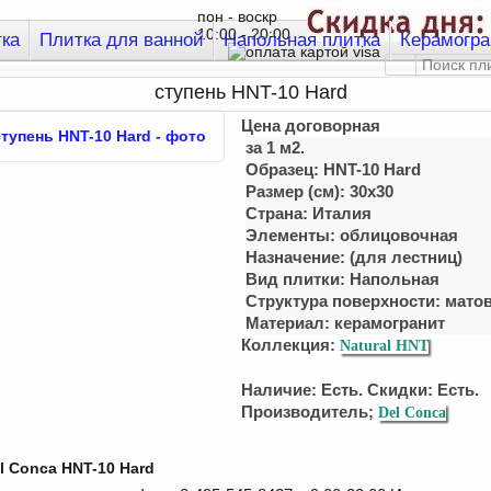
пон - воскр
10:00 - 20:00
тка
Плитка для ванной
Напольная плитка
Керамогра
ступень HNT-10 Hard
Цена договорная
за 1 м2.
Образец: HNT-10 Hard
Размер (см): 30x30
Страна: Италия
Элементы: облицовочная
Назначение: (для лестниц)
Вид плитки: Напольная
Структура поверхности: мато
Материал:
керамогранит
Коллекция:
Natural HNT
Наличие: Есть. Скидки: Есть.
Производитель;
Del Conca
l Conca HNT-10 Hard