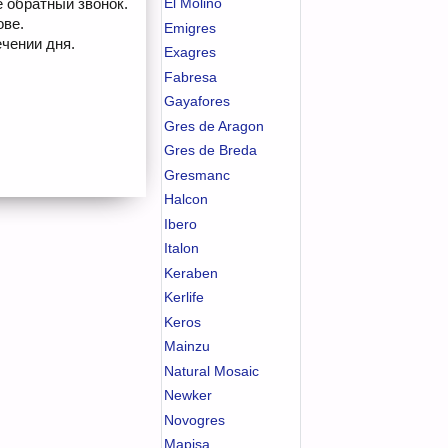
е обратный звонок.
El Molino
ове.
Emigres
чении дня.
Exagres
Fabresa
Gayafores
Gres de Aragon
Gres de Breda
Gresmanc
Halcon
Ibero
Italon
Keraben
Kerlife
Keros
Mainzu
Natural Mosaic
Newker
Novogres
Mapisa