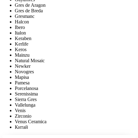
Gres de Aragon
Gres de Breda
Gresmanc
Halcon
Ibero
Italon
Keraben
Kerlife
Keros
Mainzu
Natural Mosaic
Newker
Novogres
Mapisa
Pamesa
Porcelanosa
Serenissima
Sierra Gres
Vallelunga
Venis
Zirconio
Venus Ceramica
Китай