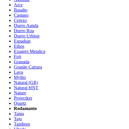
Arce
Basalto
Castano
Cerezo
Duero Aanda
Duero Roa
Duero Urbion
Espadian
Ethos
Exagres Metalica
Fuji
Granada
Granite Carrara
Lava
Mytho
Natural (GB)
Natural HNT
Nature
Projectker
Quartz
Rodamanto
Taiga
Tajo
Tambora