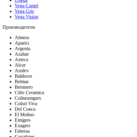
Ubeda
Vega Camel
Vega Gris
Vega Vision
Производители
Almera
Aparici
Argenta
Azahar
Azteca
Alcor
Azulev
Baldocer
Belmar
Brennero
Cifre Ceramica
Coliseumgres
Colori Viva
Del Conca
El Molino
Emigres
Exagres
Fabresa
Gayafores