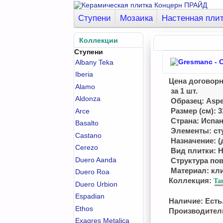
Ступени
Мозаика
Настенная пли
Коллекции
Ступени
Albany Teka
Iberia
Цена договор
Alamo
за 1 шт.
Aldonza
Образец: Aspe
Размер (см): 3
Arce
Страна: Испа
Basalto
Элементы: ст
Castano
Назначение: (
Cerezo
Вид плитки: 
Duero Aanda
Структура по
Материал:
кл
Duero Roa
Коллекция:
Ta
Duero Urbion
Espadian
Наличие: Есть.
Ethos
Производител
Exagres Metalica