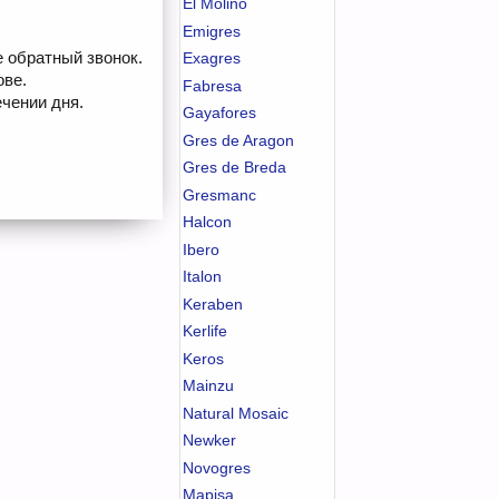
El Molino
Emigres
е обратный звонок.
Exagres
ове.
Fabresa
чении дня.
Gayafores
Gres de Aragon
Gres de Breda
Gresmanc
Halcon
Ibero
Italon
Keraben
Kerlife
Keros
Mainzu
Natural Mosaic
Newker
Novogres
Mapisa