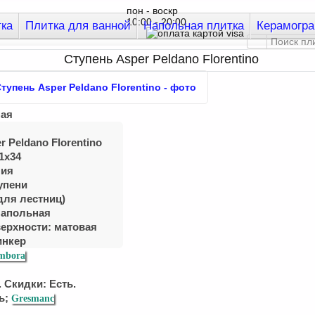
пон - воскр
10:00 - 20:00
тка
Плитка для ванной
Напольная плитка
Керамогра
Ступень Asper Peldano Florentino
ная
r Peldano Florentino
1x34
ния
упени
для лестниц)
Напольная
верхности: матовая
инкер
mbora
 Скидки: Есть.
ь;
Gresmanc